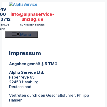
Zum
Inhalt
49
springen
info@alphaservice-
00
umzug.de
03712
SCHREIBEN SIE UNS
TENLOS
N DE
Menü
Impressum
Angaben gemäß § 5 TMG
Alpha Service Ltd.
Papenreye 65
22453 Hamburg
Deutschland
Vertreten durch den Geschäftsführer: Philipp
Hansen