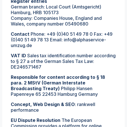
Register entries
German branch: Local Court (Amtsgericht)
Hamburg, HRB 105173
Company: Companies House, England and
Wales, company number 05490680
Contact
Phone: +49 (0)40 51 49 78 0 Fax: +49
(0)40 51 49 78 13 Email: info@alphaservice-
umzug.de
VAT ID
Sales tax identification number according
to § 27 a of the German Sales Tax Law:
DE246571467
Responsible for content according to § 18
para. 2 MStV (German Interstate
Broadcasting Treaty)
Philipp Hansen
Papenreye 65 22453 Hamburg Germany
Concept, Web Design & SEO
: rankwell
performance
EU Dispute Resolution
The European
Commission provides a platform for online