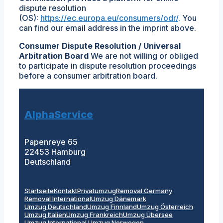
dispute resolution
(OS):
https://ec.europa.eu/consumers/odr/
. You
can find our email address in the imprint above.
Consumer Dispute Resolution / Universal
Arbitration Board
We are not willing or obliged
to participate in dispute resolution proceedings
before a consumer arbitration board.
AlphaService
Papenreye 65
22453 Hamburg
Deutschland
Startseite
Kontakt
Privatumzug
Removal Germany
Removal International
Umzug Dänemark
Umzug Deutschland
Umzug Finnland
Umzug Österreich
Umzug Italien
Umzug Frankreich
Umzug Übersee
Umzug International
Umzug Norwegen