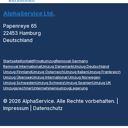
AlphaService Ltd.
Papenreye 65
22453 Hamburg
Deutschland
Startseite
Kontakt
Privatumzug
Removal Germany
Removal International
Umzug Dänemark
Umzug Deutschland
Umzug Finnland
Umzug Österreich
Umzug Italien
Umzug Frankreich
Umzug Übersee
Umzug International
Umzug Norwegen
Umzug Schweden
Umzug Schweiz
Umzug Spanien
Umzug UK
Umzugsrechner
Unternehmensumzug
Lagerung
© 2026 AlphaService. Alle Rechte vorbehalten. |
Impressum | Datenschutz