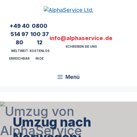
Zum
Inhalt
springen
+49 40
0800
514 97
100 37
info@alphaservice.de
80
12
SCHREIBEN SIE UNS
WELTWEIT
KOSTENLOS
ERREICHBAR
IN DE
Menü
Umzug nach