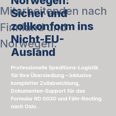
Norwegen:
Sicher und
zollkonform ins
Nicht-EU-
Ausland
Professionelle Speditions-Logistik
für Ihre Übersiedlung – inklusive
kompletter Zollabwicklung,
Dokumenten-Support für das
Formular RD 0030 und Fähr-Routing
nach Oslo.