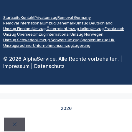
Startseite
Kontakt
Privatumzug
Removal Germany
Removal International
Umzug Dänemark
Umzug Deutschland
Umzug Finnland
Umzug Österreich
Umzug Italien
Umzug Frankreich
Umzug Übersee
Umzug International
Umzug Norwegen
Umzug Schweden
Umzug Schweiz
Umzug Spanien
Umzug UK
Umzugsrechner
Unternehmensumzug
Lagerung
© 2026 AlphaService. Alle Rechte vorbehalten. |
Impressum | Datenschutz
2026
Schließen