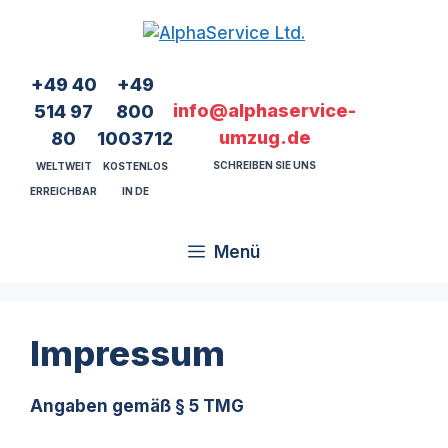
Zum
Inhalt
springen
+49 40
+49
info@alphaservice-
514 97
800
umzug.de
80
1003712
SCHREIBEN SIE UNS
WELTWEIT
KOSTENLOS
ERREICHBAR
IN DE
Menü
Impressum
Angaben gemäß § 5 TMG