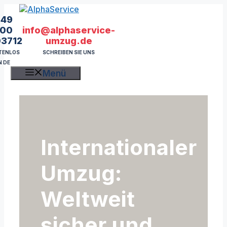
Zum
Inhalt
49
springen
info@alphaservice-
00
umzug.de
03712
SCHREIBEN SIE UNS
TENLOS
N DE
Menü
Internationaler
Umzug:
Weltweit
sicher und