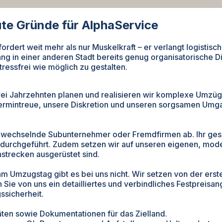
ute Gründe für AlphaService
ert weit mehr als nur Muskelkraft – er verlangt logistische 
g in einer anderen Stadt bereits genug organisatorische Di
ressfrei wie möglich zu gestalten.
 drei Jahrzehnten planen und realisieren wir komplexe Umzüge
ermintreue, unsere Diskretion und unseren sorgsamen Umga
 an wechselnde Subunternehmer oder Fremdfirmen ab. Ihr ge
l durchgeführt. Zudem setzen wir auf unseren eigenen, mode
strecken ausgerüstet sind.
mzugstag gibt es bei uns nicht. Wir setzen von der ersten
Sie von uns ein detailliertes und verbindliches Festpreisan
ssicherheit.
ten sowie Dokumentationen für das Zielland.