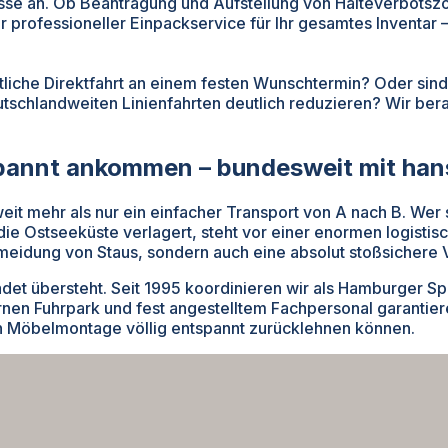
isse an. Ob Beantragung und Aufstellung von Halteverbots
fessioneller Einpackservice für Ihr gesamtes Inventar – S
tliche Direktfahrt an einem festen Wunschtermin? Oder sind
schlandweiten Linienfahrten deutlich reduzieren? Wir berat
annt ankommen – bundesweit mit hans
it mehr als nur ein einfacher Transport von A nach B. Wer
ie Ostseeküste verlagert, steht vor einer enormen logisti
rmeidung von Staus, sondern auch eine absolut stoßsichere 
adet übersteht. Seit 1995 koordinieren wir als Hamburger
nen Fuhrpark und fest angestelltem Fachpersonal garantier
len Möbelmontage völlig entspannt zurücklehnen können.