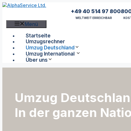
Zum
Inhalt
+49 40 514 97 80
0800
springen
WELTWEIT ERREICHBAR
KOST
Menü
Startseite
Umzugsrechner
Umzug Deutschland
Umzug International
Über uns
Umzug Deutschlan
In der ganzen Nati