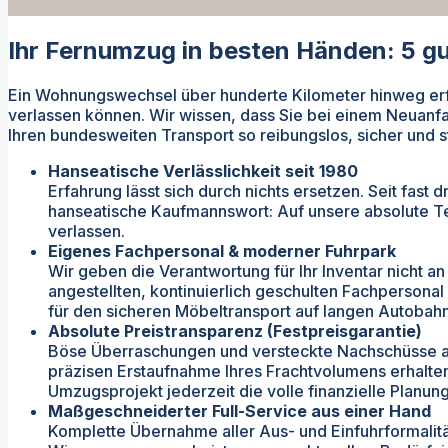
Ihr Fernumzug in besten Händen: 5 g
Ein Wohnungswechsel über hunderte Kilometer hinweg erford
verlassen können. Wir wissen, dass Sie bei einem Neuanfan
Ihren bundesweiten Transport so reibungslos, sicher und st
Hanseatische Verlässlichkeit seit 1980
Erfahrung lässt sich durch nichts ersetzen. Seit fast
hanseatische Kaufmannswort: Auf unsere absolute T
verlassen.
Eigenes Fachpersonal & moderner Fuhrpark
Wir geben die Verantwortung für Ihr Inventar nicht
angestellten, kontinuierlich geschulten Fachpersona
für den sicheren Möbeltransport auf langen Autobahn
Absolute Preistransparenz (Festpreisgarantie)
Böse Überraschungen und versteckte Nachschüsse am U
präzisen Erstaufnahme Ihres Frachtvolumens erhalten 
Umzugsprojekt jederzeit die volle finanzielle Planung
Maßgeschneiderter Full-Service aus einer Hand
Komplette Übernahme aller Aus- und Einfuhrformalitä