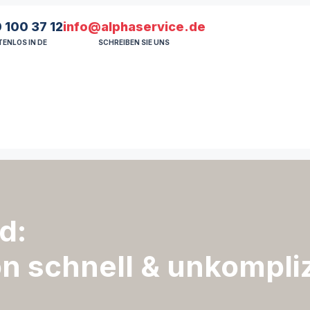
 100 37 12
info@alphaservice.de
ENLOS IN DE
SCHREIBEN SIE UNS
d:
on schnell & unkompli