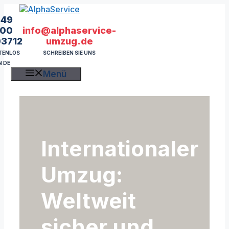
Zum
Inhalt
49
springen
info@alphaservice-
00
umzug.de
03712
SCHREIBEN SIE UNS
TENLOS
N DE
Menü
Internationaler
Umzug:
Weltweit
sicher und