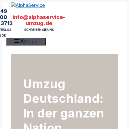
Zum
Inhalt
49
springen
info@alphaservice-
00
umzug.de
03712
SCHREIBEN SIE UNS
TENLOS
N DE
Menü
Umzug
Deutschland:
In der ganzen
Nation