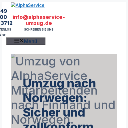
Zum
Inhalt
49
springen
info@alphaservice-
00
umzug.de
03712
SCHREIBEN SIE UNS
TENLOS
N DE
Menü
Umzug nach
Norwegen:
Sicher und
zollkonform