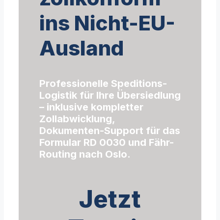
ins Nicht-EU-
Ausland
Professionelle Speditions-
Logistik für Ihre Übersiedlung
– inklusive kompletter
Zollabwicklung,
Dokumenten-Support für das
Formular RD 0030 und Fähr-
Routing nach Oslo.
Jetzt