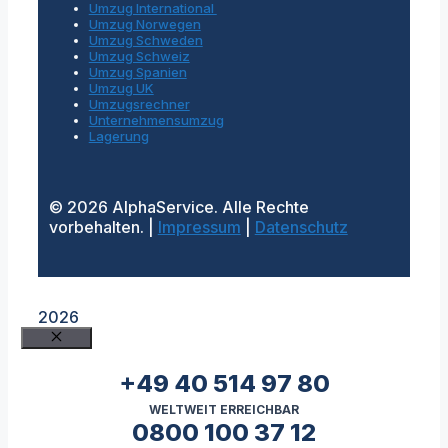
Umzug International
Umzug Norwegen
Umzug Schweden
Umzug Schweiz
Umzug Spanien
Umzug UK
Umzugsrechner
Unternehmensumzug
Lagerung
© 2026 AlphaService. Alle Rechte
vorbehalten. |
Impressum
|
Datenschutz
2026
Schließen
+49 40 514 97 80
WELTWEIT ERREICHBAR
0800 100 37 12