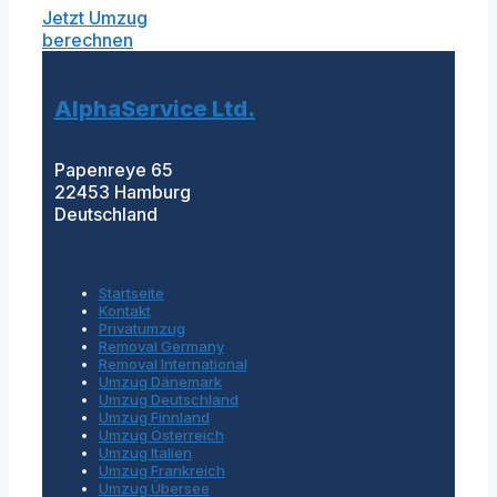
Jetzt Umzug
berechnen
AlphaService Ltd.
Papenreye 65
22453 Hamburg
Deutschland
Startseite
Kontakt
Privatumzug
Removal Germany
Removal International
Umzug Dänemark
Umzug Deutschland
Umzug Finnland
Umzug Österreich
Umzug Italien
Umzug Frankreich
Umzug Übersee