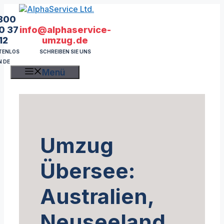
Zum
Inhalt
800
springen
info@alphaservice-
0 37
umzug.de
12
SCHREIBEN SIE UNS
TENLOS
N DE
Menü
Umzug
Übersee:
Australien,
Neuseeland,