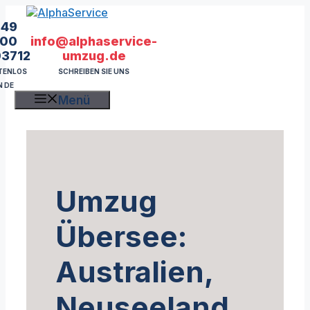
Zum
Inhalt
49
springen
info@alphaservice-
00
umzug.de
03712
SCHREIBEN SIE UNS
TENLOS
N DE
Menü
Umzug
Übersee:
Australien,
Neuseeland,