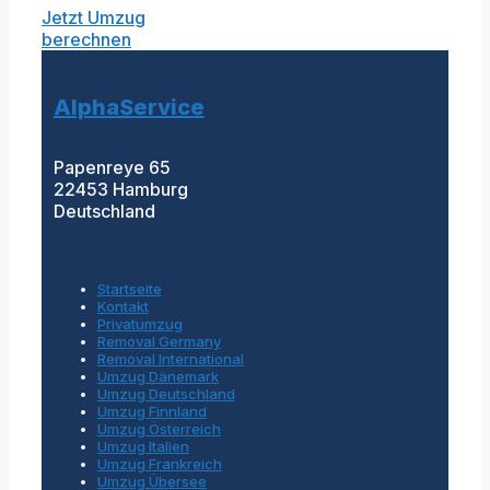
Jetzt Umzug
berechnen
AlphaService
Papenreye 65
22453 Hamburg
Deutschland
Startseite
Kontakt
Privatumzug
Removal Germany
Removal International
Umzug Dänemark
Umzug Deutschland
Umzug Finnland
Umzug Österreich
Umzug Italien
Umzug Frankreich
Umzug Übersee