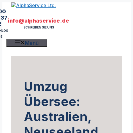
Zum
Inhalt
00
springen
 37
info@alphaservice.de
2
SCHREIBEN SIE UNS
NLOS
DE
Menü
Umzug
Übersee:
Australien,
Neuseeland,