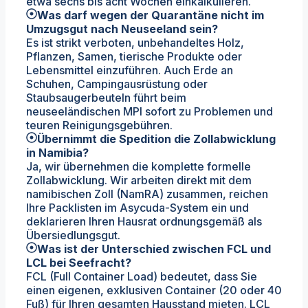
etwa sechs bis acht Wochen einkalkulieren.
Was darf wegen der Quarantäne nicht im
Umzugsgut nach Neuseeland sein?
Es ist strikt verboten, unbehandeltes Holz,
Pflanzen, Samen, tierische Produkte oder
Lebensmittel einzuführen. Auch Erde an
Schuhen, Campingausrüstung oder
Staubsaugerbeuteln führt beim
neuseeländischen MPI sofort zu Problemen und
teuren Reinigungsgebühren.
Übernimmt die Spedition die Zollabwicklung
in Namibia?
Ja, wir übernehmen die komplette formelle
Zollabwicklung. Wir arbeiten direkt mit dem
namibischen Zoll (NamRA) zusammen, reichen
Ihre Packlisten im Asycuda-System ein und
deklarieren Ihren Hausrat ordnungsgemäß als
Übersiedlungsgut.
Was ist der Unterschied zwischen FCL und
LCL bei Seefracht?
FCL (Full Container Load) bedeutet, dass Sie
einen eigenen, exklusiven Container (20 oder 40
Fuß) für Ihren gesamten Hausstand mieten. LCL